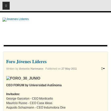
08
05
2026
Foro Jóvenes Líderes
Written by
Antonio Hartmann
Published on
27 May 2011
CEO FORUM by Universidad Autónoma
Invitados:
George Garcelon - CEO Monticello
Mauricio Russo - CEO Casa Ideas
Augusto Schazmann - CEO Indumotora One