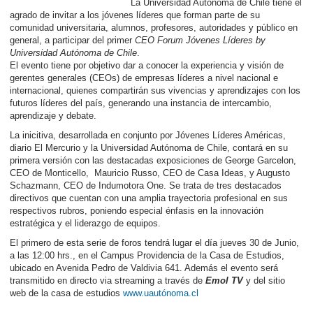
La Universidad Autónoma de Chile tiene el
agrado de invitar a los jóvenes líderes que forman parte de su
comunidad universitaria, alumnos, profesores, autoridades y público en
general, a participa
r del primer
CEO Forum Jóvenes Líderes by
Universidad Autónoma de Chile
.
El evento tiene por objetivo dar a conocer la experiencia y visión de
gerentes generales (CEOs) de empresas líderes a nivel nacional e
internacional, quienes compartirán sus vivencias y aprendizajes con los
futuros líderes del país, generando una instancia de intercambio,
aprendizaje y debate.
La inicitiva, desarrollada en conjunto por Jóvenes Líderes Américas,
diario El Mercurio y la Universidad Autónoma de Chile, contará en su
primera versión con las destacadas exposiciones de George Garcelon,
CEO de Monticello, Mauricio Russo, CEO de Casa Ideas, y Augusto
Schazmann, CEO de Indumotora One. Se trata de tres destacados
directivos que cuentan con una amplia trayectoria profesional en sus
respectivos rubros, poniendo especial énfasis en la innovación
estratégica y el liderazgo de equipos.
El primero de esta serie de foros tendrá lugar el día jueves 30 de Junio,
a las 12:00 hrs., en el Campus Providencia de la Casa de Estudios,
ubicado en Avenida Pedro de Valdivia 641. Además el evento será
transmitido en directo via streaming a través de
Emol TV
y del sitio
web de la casa de estudios
www.uautónoma.cl